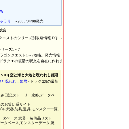
たち
ギャラリー
- 2005/04/08発売
 総合
ンクエストのシリーズ別攻略情報 DQ1～
シリーズ1～7
ドラゴンクエスト1～7攻略。発売情報
でドラクエの復活の呪文を自在に作れま
T VIII) 空と海と大地と呪われし姫君
大地と呪われし姫君
- ドラクエ8の最新
込み日記,ストーリー攻略,データベー
味のお笑い系サイト
ル,武器,防具,道具,モンスター一覧,
データベース,武器・装備品リスト
 データベース,モンスターデータ,呪