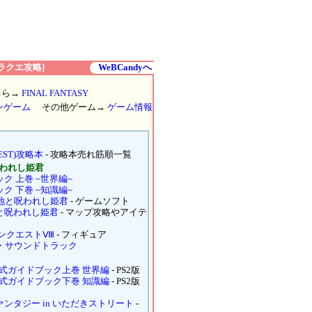
ラクエ攻略]
WeBCandyへ
ちら→
FINAL FANTASY
ンゲーム
その他ゲーム→
ゲーム情報
EST)攻略本
- 攻略本売れ筋順一覧
呪われし姫君
ク 上巻 ~世界編~
ク 下巻 ~知識編~
大地と呪われし姫君
- ゲームソフト
と呪われし姫君
- マップ攻略やアイテ
ンクエストⅧ
- フィギュア
ル・サウンドトラック
公式ガイドブック上巻 世界編
- PS2版
公式ガイドブック下巻 知識編
- PS2版
ンタジー in いただきストリート
-