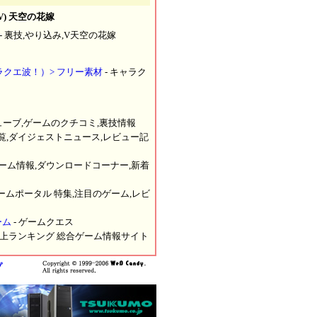
V) 天空の花嫁
- 裏技,やり込み,V天空の花嫁
クエ波！）> フリー素材
- キャラク
ムキューブ,ゲームのクチコミ,裏技情報
覧,ダイジェストニュース,レビュー記
ゲーム情報,ダウンロードコーナー,新着
ームポータル 特集,注目のゲーム,レビ
ゲーム
- ゲームクエス
売上ランキング 総合ゲーム情報サイト
プ