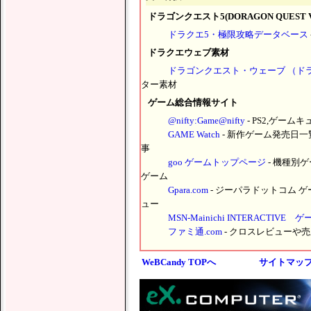
ドラゴンクエスト5(DORAGON QUEST 
ドラクエ5・極限攻略データベース
ドラクエウェブ素材
ドラゴンクエスト・ウェーブ （ドラ
ター素材
ゲーム総合情報サイト
@nifty:Game@nifty
- PS2,ゲー
GAME Watch
- 新作ゲーム発売日一
事
goo ゲームトップページ
- 機種別
ゲーム
Gpara.com
- ジーパラドットコム ゲ
ュー
MSN-Mainichi INTERACTIVE 
ファミ通.com
- クロスレビューや
WeBCandy TOPへ
サイトマッ