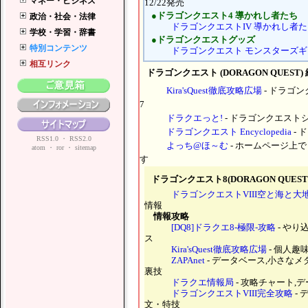
12/22発売
●ドラゴンクエスト4 導かれし者たち
ドラゴンクエストIV 導かれし者
●ドラゴンクエストグッズ
ドラゴンクエスト モンスターズ
ドラゴンクエスト (DORAGON QUEST)
Kira'sQuest徹底攻略広場
- ドラゴ
7
ドラクエっと!
- ドラゴンクエスト
ドラゴンクエスト Encyclopedia
- 
よっち@ほ～む
- ホームページ上
す
ドラゴンクエスト8(DORAGON QUES
ドラゴンクエストVIII空と海と
情報
情報攻略
[DQ8]ドラクエ8-極限-攻略
- やり
ス
Kira'sQuest徹底攻略広場
- 個人趣
ZAPAnet
- データベース,小さなメダ
裏技
ドラクエ情報局
- 攻略チャート,
ドラゴンクエストVIII完全攻略
-
文・特技